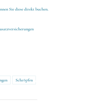
nen Sie diese direkt buchen.
usatzversicherungen
sfkinesiologie@netplus.ch
ungen
Schröpfen
079 514 19 08