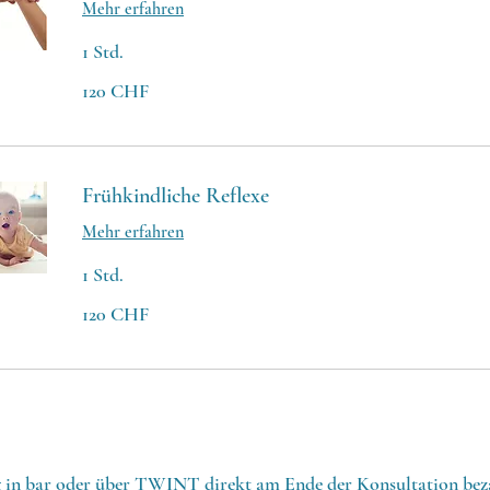
Mehr erfahren
1 Std.
120
120 CHF
Schweizer
Franken
Frühkindliche Reflexe
Mehr erfahren
1 Std.
120
120 CHF
Schweizer
Franken
g in bar oder über TWINT direkt am Ende der Konsultation bez