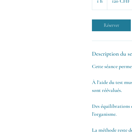
1 h
1
120 CHF
suisses
Réserver
Description du se
Cette séance permet
À l’aide du test mus
sont réévalués.
Des équilibrations 
l’organisme.
La méthode reste do