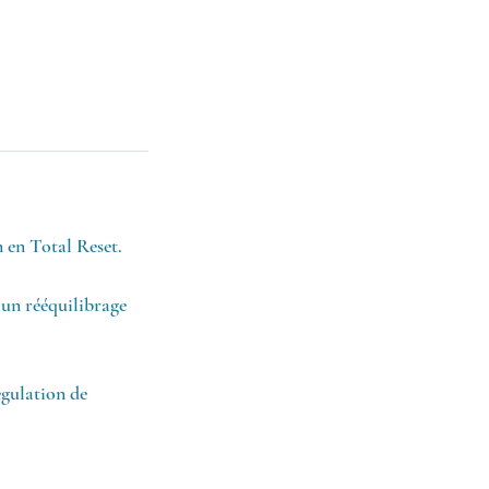
n en Total Reset.
t un rééquilibrage
égulation de