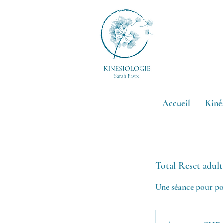
Roll-on
Accueil
Kiné
Total Reset adult
Une séance pour po
120
francs