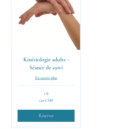
Kinésiologie adulte -
Séance de suivi
En savoir plus
1 h
120
120 CHF
francs
suisses
Réserver