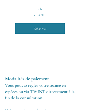
1 h
120
120 CHF
francs
suisses
Réserver
sfkinesiologie@netplus.c
h
079 514 19 08
Modalités de paiement
Vous pouvez régler votre séance en
espèces ou via TWINT directement à la
fin de la consultation.
Prise en charge des séances