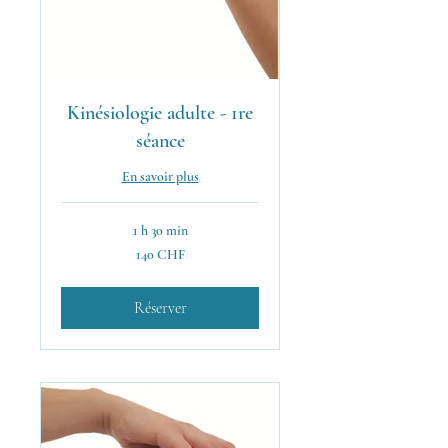
Kinésiologie adulte - 1re
séance
En savoir plus
1 h 30 min
140
140 CHF
francs
suisses
Réserver