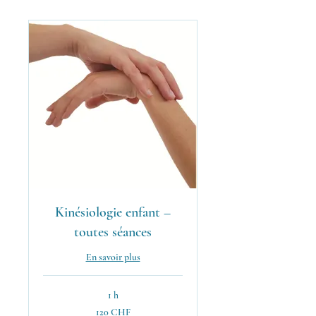
Kinésiologie enfant –
toutes séances
En savoir plus
1 h
120
120 CHF
francs