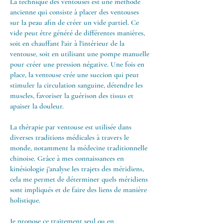
La technique des ventouses est une méthode
ancienne qui consiste à placer des ventouses
sur la peau afin de créer un vide partiel. Ce
vide peut être généré de différentes manières,
soit en chauffant l'air à l'intérieur de la
ventouse, soit en utilisant une pompe manuelle
pour créer une pression négative. Une fois en
place, la ventouse crée une succion qui peut
stimuler la circulation sanguine, détendre les
muscles, favoriser la guérison des tissus et
apaiser la douleur.
La thérapie par ventouse est utilisée dans
diverses traditions médicales à travers le
monde, notamment la médecine traditionnelle
chinoise. Grâce à mes connaissances en
kinésiologie j’analyse les trajets des méridiens,
cela me permet de déterminer quels méridiens
sont impliqués et de faire des liens de manière
holistique.
Je propose ce traitement seul ou en