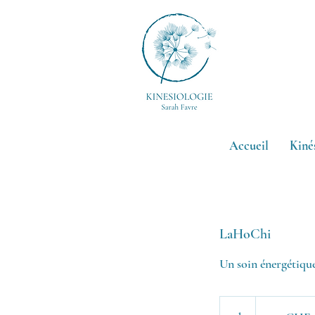
Roll-on
Accueil
Kiné
LaHoChi
Un soin énergétique
120
francs