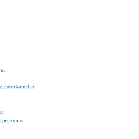
ns.
ue, émotionnel et
te.
a personne.