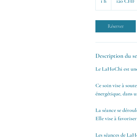
1 h
1
120 CHF
suisses
Réserver
Description du se
Le LaHoChi est une
Ce soin vise à sout
énergétique, dans u
La séance se déroul
Elle vise à favorise
Les séances de La