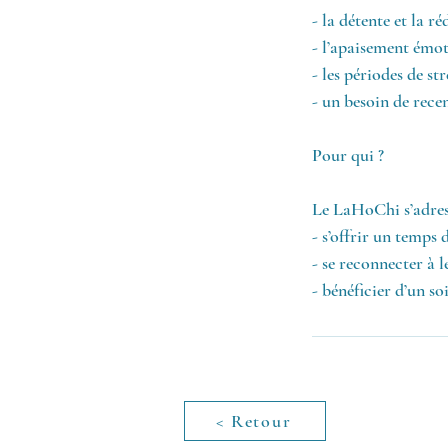
- la détente et la r
- l’apaisement émot
- les périodes de str
- un besoin de rece
Pour qui ?
Le LaHoChi s’adres
- s’offrir un temps 
- se reconnecter à l
- bénéficier d’un so
< Retour