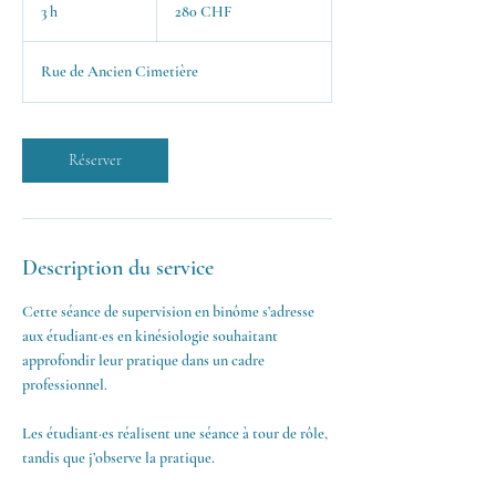
francs
3 h
3
280 CHF
suisses
h
Rue de Ancien Cimetière
Réserver
Description du service
Cette séance de supervision en binôme s’adresse
aux étudiant·es en kinésiologie souhaitant
approfondir leur pratique dans un cadre
professionnel.
Les étudiant·es réalisent une séance à tour de rôle,
tandis que j’observe la pratique.