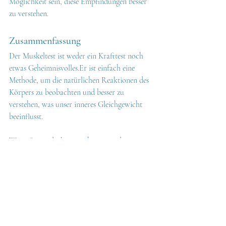
Möglichkeit sein, diese Empfindungen besser 
zu verstehen.
Zusammenfassung
Der Muskeltest ist weder ein Krafttest noch 
etwas 
Geheimnisvolles.Er
 ist einfach eine 
Methode, um die natürlichen Reaktionen des 
Körpers zu beobachten und besser zu 
verstehen, was unser inneres Gleichgewicht 
beeinflusst.
Wenn Sie entdecken möchten, wie die 
Kinesiologie Sie unterstützen kann, begrüsse 
ich Sie gerne in meiner Praxis in Siders.
KINESIOLOGIE Sarah Favre - Siders
Termin vereinbaren