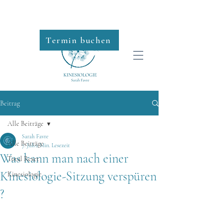
Termin buchen
Roll-on
Beitrag
Alle Beiträge
Sarah Favre
Alle Beiträge
7. Juli
2 Min. Lesezeit
Was kann man nach einer
Total Reset
Kinesiologie-Sitzung verspüren
Kinesiologie
?