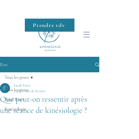
Prendre rdv
Roll-on
Post
Tous les posts
Sarah Favre
Tous les posts
7 juil.
2 min de lecture
Que peut-on ressentir après
Total Reset
une séance de kinésiologie ?
Kinésiologie